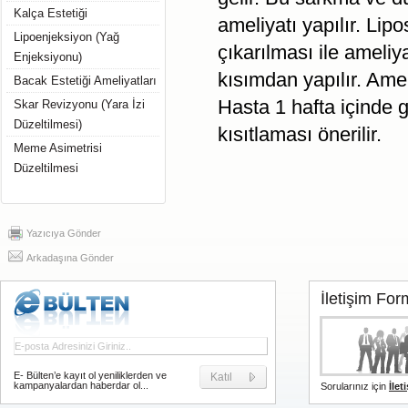
Kalça Estetiği
ameliyatı yapılır. Lip
Lipoenjeksiyon (Yağ
çıkarılması ile ameliya
Enjeksiyonu)
kısımdan yapılır. Amel
Bacak Estetiği Ameliyatları
Hasta 1 hafta içinde g
Skar Revizyonu (Yara İzi
Düzeltilmesi)
kısıtlaması önerilir.
Meme Asimetrisi
Düzeltilmesi
Yazıcıya Gönder
Arkadaşına Gönder
İletişim Fo
E- Bülten’e kayıt ol yeniliklerden ve
Katıl
kampanyalardan haberdar ol...
Sorularınız için
İlet