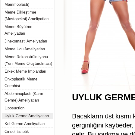
Mammoplasti)
Meme Dikleştirme
(Mastopeksi) Ameliyatları
Meme Büyütme
Ameliyatları
Jinekomasti Ameliyatları
Meme Ucu Ameliyatları
Meme Rekonstrüksiyonu
(Yeni Meme Oluşturulması)
Erkek Meme İmplantları
Onkoplastik Meme
Cerrahisi
Abdominoplasti (Karın
UYLUK GERME 
Germe) Ameliyatları
Liposuction
Bacakların üst kısmı 
Uyluk Germe Ameliyatları
Kol Germe Ameliyatları
gerginliğini kaybede
Cinsel Estetik
gelir. Bu sarkma ve d