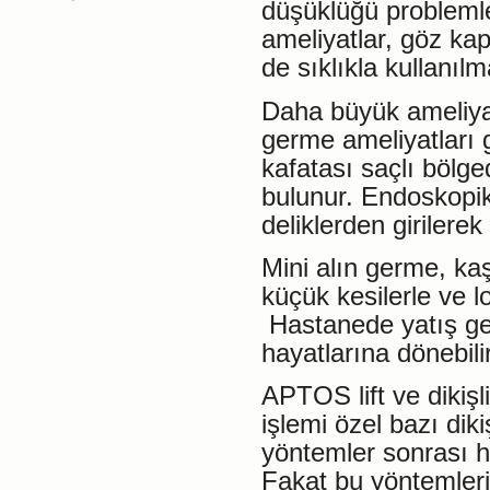
düşüklüğü problemler
ameliyatlar, göz kap
de sıklıkla kullanılm
Daha büyük ameliyat
germe ameliyatları g
kafatası saçlı bölge
bulunur. Endoskopik
deliklerden girilerek
Mini alın germe, kaş
küçük kesilerle ve l
Hastanede yatış ge
hayatlarına dönebilir
APTOS lift ve dikiş
işlemi özel bazı diki
yöntemler sonrası ha
Fakat bu yöntemleri