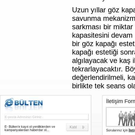
Uzun yıllar göz kap
savunma mekanizmas
sarkması bir mikta
kapasitesini devam e
bir göz kapağı estet
kapağı estetiği son
algılayacak ve kaş i
tekrarlayacaktır. B
değerlendirilmeli, ka
birlikte tek seans ol
İletişim Fo
E- Bülten’e kayıt ol yeniliklerden ve
Katıl
kampanyalardan haberdar ol...
Sorularınız için
İlet