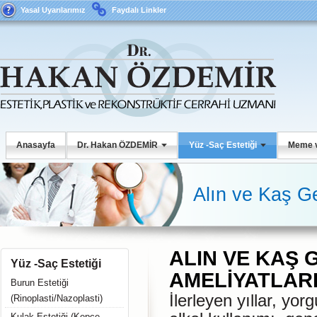
Yasal Uyarılarımız
Faydalı Linkler
Anasayfa
Dr. Hakan ÖZDEMİR
Yüz -Saç Estetiği
Meme v
Alın ve Kaş G
ALIN VE KAŞ
Yüz -Saç Estetiği
AMELİYATLAR
Burun Estetiği
İlerleyen yıllar, yor
(Rinoplasti/Nazoplasti)
Kulak Estetiği (Kepçe