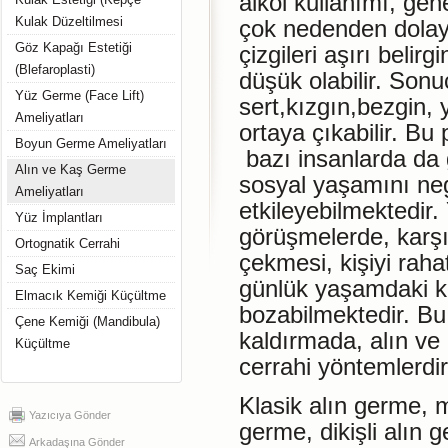
alkol kullanımı, gene
Kulak Düzeltilmesi
çok nedenden dolayı
Göz Kapağı Estetiği
çizgileri aşırı belir
(Blefaroplasti)
düşük olabilir. Son
Yüz Germe (Face Lift)
sert,kızgın,bezgin, 
Ameliyatları
ortaya çıkabilir. Bu
Boyun Germe Ameliyatları
bazı insanlarda da 
Alın ve Kaş Germe
sosyal yaşamını neg
Ameliyatları
etkileyebilmektedir
Yüz İmplantları
görüşmelerde, karşıd
Ortognatik Cerrahi
çekmesi, kişiyi rah
Saç Ekimi
günlük yaşamdaki 
Elmacık Kemiği Küçültme
bozabilmektedir. Bu
Çene Kemiği (Mandibula)
kaldırmada, alın ve
Küçültme
cerrahi yöntemlerdir
Klasik alın germe, 
Yazıcıya Gönder
germe, dikişli alın 
Arkadaşına Gönder