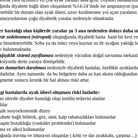
ında diyabete bağlı ülser oluşanların %14-24’ünde ise amputasyon (p
nebilir bir durum olan ayak ülseri, uzuv kesilmesine yol açan yaraların i
tasyonlarının çoğu diyabetik yaralar nedeniyle olmaktadır.
r hastalığı olan kişilerde yaralar şu 3 ana nedenden dolayı daha sı
nir zedelenmesi (nöropati)
oluştuğunda diyabetli hasta basit bir kesi v
r hissetmeyebilir. Soba ya da ısıtıcı veya kaynar su ile ayağını yaktığı
n bulunmaktadır.
ğışıklık sistemi zayıflaması
nedeniyle vücudun doğal savunma mekanizmal
ksiyonlu derin yaraya dönüşebilir.
an damarları daralması
nedeniyle diyabetli hastalar, özellikle ayaklard
ndadırlar. Aynı zamanda da bu bölgelere daha az kan akımı olduğundan i
eşmeme sonucu kronik bir hal alması riski artar.
i hastalarda ayak ülseri oluşması riski fazladır:
n süredir diyabet hastalığı olup insülin tedavisi alanlar
lılar
şük sosyoekonomik düzey
abete bağlı böbrek, göz, sinir, kalp rahatsızlıkları bulunanlar
aşım bozukluğu (vasküler problemler) bulunanlar
ara ve alkol kullananlar
ğında travma ve iritasyon oluşanlar ( kötü ve dar ayakkabı, çarpma…)