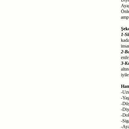
Ayağ
Önle
ampu
Şeke
1-Si
kada
insa
2-Ba
enfe
3-K
altı
iyil
Hang
-Uzu
-Yaş
-Dü
-Diy
-Dol
-Sig
-Aya