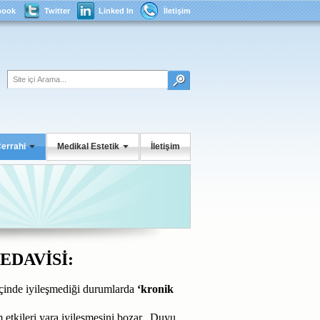
book
Twitter
Linked In
İletişim
Cerrahi
Medikal Estetik
İletişim
EDAVİSİ:
içinde iyileşmediği durumlarda
‘kronik
tkileri yara iyileşmesini bozar. Duyu