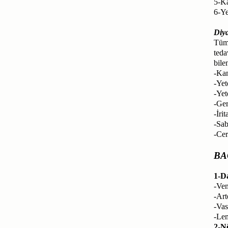
5-Ka
6-Ye
Diya
Tüm 
teda
bile
-Kan
-Yet
-Yet
-Ger
-İri
-Sab
-Cer
BA
1-D
-Ven
-Art
-Vas
-Lem
2-N