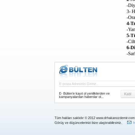
-Diy
3- H
-Ora
4-T
-Yan
5-T
-Cil
6-D
-Sar
E- Bülten’e kayıt ol yeniliklerden ve
Katıl
kampanyalardan haberdar ol...
Tüm hakları saklıdır © 2012 www.drhakanozdemir.com
Görüş ve düşüncelerinizi bize ulaştırabilirsiniz.
h