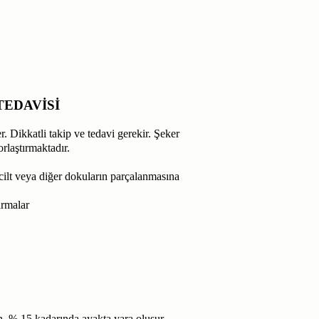
TEDAVİSİ
. Dikkatli takip ve tedavi gerekir. Şeker
rlaştırmaktadır.
ki cilt veya diğer dokuların parçalanmasına
armalar
nın % 15 kadarında ayakta yara oluşur.