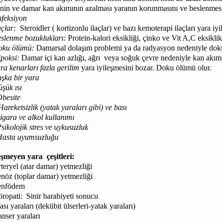
inin ve damar kan akımının azalması yaranın korunmasını ve beslenmesi
feksiyon
açlar:
Steroidler ( kortizonlu ilaçlar) ve bazı kemoterapi ilaçları yara iyi
slenme bozuklukları:
Protein-kalori eksikliği, çinko ve Vit A,C eksiklik
oku ölümü:
Damarsal dolaşım problemi ya da radyasyon nedeniyle doku
poksi:
Damar içi kan azlığı, ağrı veya soğuk çevre nedeniyle kan akımı
ra kenarları fazla gerilim
yara iyileşmesini bozar. Doku ölümü olur.
şka bir yara
şük ısı
besite
Hareketsizlik (yatak yaraları gibi) ve bası
igara ve alkol kullanımı
sikolojik stres ve uykusuzluk
Hasta uyumsuzluğu
eşmeyen yara çeşitleri:
teryel (atar damar) yetmezliği
nöz (toplar damar) yetmezliği
enfödem
ropati: Sinir harabiyeti sonucu
ası yaraları (dekübit ülserleri-yatak yaraları)
nser yaraları