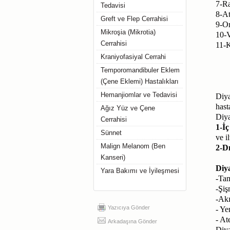
7-Ra
Tedavisi
8-At
Greft ve Flep Cerrahisi
9-Or
Mikroşia (Mikrotia)
10-V
Cerrahisi
11-K
Kraniyofasiyal Cerrahi
Temporomandibuler Eklem
(Çene Eklemi) Hastalıkları
Hemanjiomlar ve Tedavisi
Diya
hast
Ağız Yüz ve Çene
Diya
Cerrahisi
1-İç
Sünnet
ve i
Malign Melanom (Ben
2-Dı
Kanseri)
Diya
Yara Bakımı ve İyileşmesi
-Tam
-Şiş
-Akı
Yazıcıya Gönder
- Ye
- At
Arkadaşına Gönder
Diya