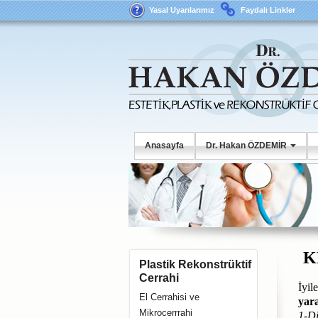
Yasal Uyarılarımız
Faydalı Linkler
Anasayfa
Dr. Hakan ÖZDEMİR
K
Plastik Rekonstrüktif
Cerrahi
İyil
El Cerrahisi ve
yar
Mikrocerrrahi
1-Di