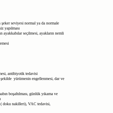
an şeker seviyesi normal ya da normale
siz yapılması
n ayakkabılar seçilmesi, ayakların nemli
memesi
si, antibiyotik tedavisi
k şekilde yürümenin engellenmesi, dar ve
ihabın boşaltılması, günlük yıkama ve
)
( doku nakilleri), VAC tedavisi,