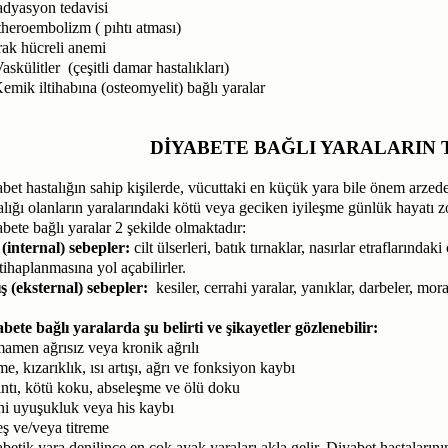
dyasyon tedavisi
heroembolizm ( pıhtı atması)
ak hücreli anemi
askülitler (çeşitli damar hastalıkları)
emik iltihabına (osteomyelit) bağlı yaralar
DİYABETE BAĞLI YARALARIN 
bet hastalığın sahip kişilerde, vücuttaki en küçük yara bile önem arzeder
alığı olanların yaralarındaki kötü veya geciken iyileşme günlük hayatı zo
bete bağlı yaralar 2 şekilde olmaktadır:
 (internal) sebepler:
cilt ülserleri, batık tırnaklar, nasırlar etraflarında
ltihaplanmasına yol açabilirler.
ş (eksternal) sebepler:
kesiler, cerrahi yaralar, yanıklar, darbeler, mor
bete bağlı yaralarda şu belirti ve şikayetler gözlenebilir:
amen ağrısız veya kronik ağrılı
me, kızarıklık, ısı artışı, ağrı ve fonksiyon kaybı
ntı, kötü koku, abseleşme ve ölü doku
ni uyuşukluk veya his kaybı
eş ve/veya titreme
betik yara denilince en çok ayak yaraları akla gelir. Diyabet hastaları