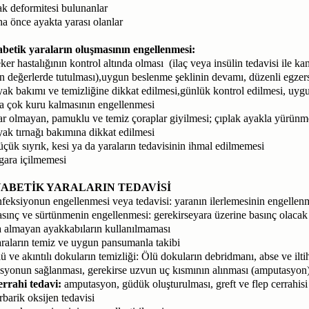
k deformitesi bulunanlar
a önce ayakta yarası olanlar
betik yaraların oluşmasının engellenmesi:
ker hastalığının kontrol altında olması (ilaç veya insülin tedavisi ile k
n değerlerde tutulması),uygun beslenme şeklinin devamı, düzenli egzer
ak bakımı ve temizliğine dikkat edilmesi,günlük kontrol edilmesi, uygu
a çok kuru kalmasının engellenmesi
r olmayan, pamuklu ve temiz çoraplar giyilmesi; çıplak ayakla yürün
ak tırnağı bakımına dikkat edilmesi
çük sıyrık, kesi ya da yaraların tedavisinin ihmal edilmemesi
gara içilmemesi
YABETİK YARALARIN TEDAVİSİ
feksiyonun engellenmesi veya tedavisi: yaranın ilerlemesinin engellenme
sınç ve sürtünmenin engellenmesi: gerekirseyara üzerine basınç olaca
 almayan ayakkabıların kullanılmaması
raların temiz ve uygun pansumanla takibi
ü ve akıntılı dokuların temizliği: Ölü dokuların debridmanı, abse ve ilt
asyonun sağlanması, gerekirse uzvun uç kısmının alınması (amputasyon
rrahi tedavi:
amputasyon, güdük oluşturulması, greft ve flep cerrahisi 
rbarik oksijen tedavisi