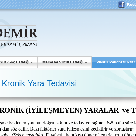
Face
Yüz -Saç Estetiği
Meme ve Vücut Estetiği
Plastik Rekonstrüktif 
Kronik Yara Tedavisi
RONİK (İYİLEŞMEYEN) YARALAR ve T
eşme beklenen yaranın doğru bakım ve tedaviye rağmen 6-8 hafta süre 
a
’dan söz edilir. Bazı faktörler yara iyileşmesini geciktirir ve zorlaştırır:
yabet (Şeker hastalığı):
Diyabetin hem kısa dönem hem de uzun dönem e