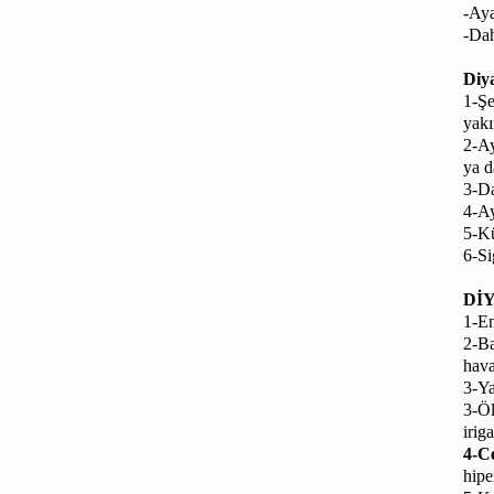
-Aya
-Dah
Diya
1-Şe
yakı
2-Ay
ya d
3-Da
4-Ay
5-Kü
6-Si
Dİ
1-En
2-Ba
hava
3-Ya
3-Öl
irig
4-Ce
hipe