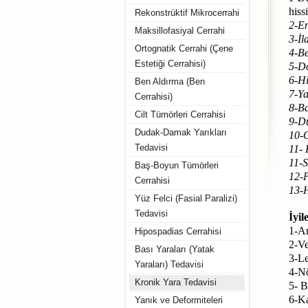
hiss
Rekonstrüktif Mikrocerrahi
2-En
Maksillofasiyal Cerrahi
3-İl
Ortognatik Cerrahi (Çene
4-Be
Estetiği Cerrahisi)
5-D
6-Hi
Ben Aldırma (Ben
7-Ya
Cerrahisi)
8-Ba
Cilt Tümörleri Cerrahisi
9-Dü
Dudak-Damak Yarıkları
10-O
Tedavisi
11- 
11-S
Baş-Boyun Tümörleri
12-P
Cerrahisi
13-
Yüz Felci (Fasial Paralizi)
Tedavisi
İyil
1-Ar
Hipospadias Cerrahisi
2-Ve
Bası Yaraları (Yatak
3-L
Yaraları) Tedavisi
4-Nö
Kronik Yara Tedavisi
5- B
6-Ka
Yanık ve Deformiteleri