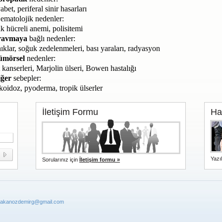
abet, periferal sinir hasarları
ematolojik nedenler:
k hücreli anemi, polisitemi
ravmaya
bağlı nedenler:
ıklar, soğuk zedelenmeleri, bası yaraları, radyasyon
ümörsel
nedenler:
t kanserleri, Marjolin ülseri, Bowen hastalığı
iğer
sebepler:
koidoz, pyoderma, tropik ülserler
İletişim Formu
Ha
Yazı
Sorularınız için
İletişim formu »
akanozdemirg@gmail.com