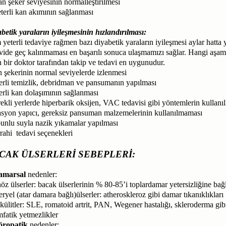
n şeker seviyesinin normalleştirilmesi
terli kan akımının sağlanması
betik yaraların iyileşmesinin hızlandırılması:
yeterli tedaviye rağmen bazı diyabetik yaraların iyileşmesi aylar hatta y
vide geç kalınmaması en başarılı sonuca ulaşmamızı sağlar. Hangi aşama
n bir doktor tarafından takip ve tedavi en uygunudur.
 şekerinin normal seviyelerde izlenmesi
erli temizlik, debridman ve pansumanın yapılması
erli kan dolaşımının sağlanması
ekli yerlerde hiperbarik oksijen, VAC tedavisi gibi yöntemlerin kullanı
tasyon yapıcı, gereksiz pansuman malzemelerinin kullanılmaması
unlu suyla nazik yıkamalar yapılması
rahi tedavi seçenekleri
CAK ÜLSERLERİ SEBEPLERİ:
amarsal
nedenler:
öz ülserler: bacak ülserlerinin % 80-85’i toplardamar yetersizliğine bağlı
eryel (atar damara bağlı)ülserler: atheroskleroz gibi damar tıkanıklıkları
külitler: SLE, romatoid artrit, PAN, Wegener hastalığı, skleroderma gibi
fatik yetmezlikler
öropatik
nedenler: