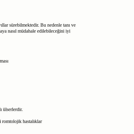
ıllar sürebilmektedir. Bu nedenle tanı ve
ya nasıl müdahale edilebileceğini iyi
lması
 ülserlerdir.
 romtolojik hastalıklar