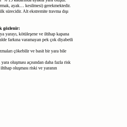
armak, ayak… kesilmesi) gerekmektedir.
lk sürecidir. Alt ekstremite travma dışı
k gözlenir:
eya yarayı, kötüleşene ve iltihap kapana
 halde farkına varamayan pek çok diyabetli
arı çökebilir ve basit bir yara bile
a yara oluşması açısından daha fazla risk
ltihap oluşması riski ve yaranın