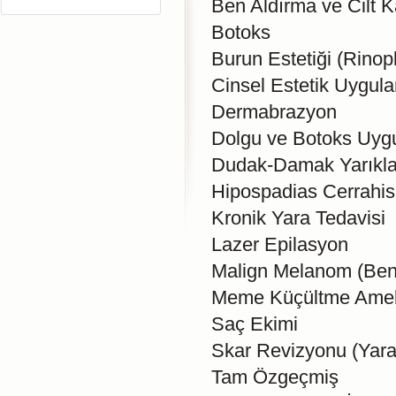
Ben Aldırma ve Cilt K
Botoks
Burun Estetiği (Rinopl
Cinsel Estetik Uygula
Dermabrazyon
Dolgu ve Botoks Uyg
Dudak-Damak Yarıkla
Hipospadias Cerrahis
Kronik Yara Tedavisi
Lazer Epilasyon
Malign Melanom (Ben
Meme Küçültme Ameli
Saç Ekimi
Skar Revizyonu (Yara 
Tam Özgeçmiş